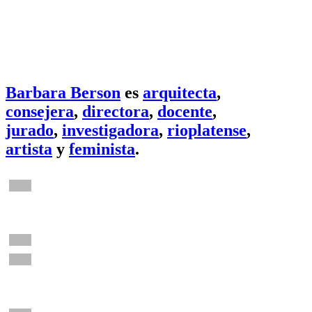
Barbara Berson
es
arquitecta
,
consejera
,
directora
,
docente
,
jurado
,
investigadora
,
rioplatense
,
artista
y
feminista
.
Casa Libélula
Casa entre árboles